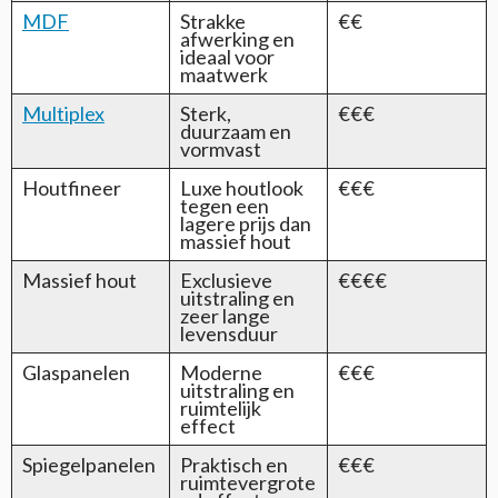
MDF
Strakke
€€
afwerking en
ideaal voor
maatwerk
Multiplex
Sterk,
€€€
duurzaam en
vormvast
Houtfineer
Luxe houtlook
€€€
tegen een
lagere prijs dan
massief hout
Massief hout
Exclusieve
€€€€
uitstraling en
zeer lange
levensduur
Glaspanelen
Moderne
€€€
uitstraling en
ruimtelijk
effect
Spiegelpanelen
Praktisch en
€€€
ruimtevergrote