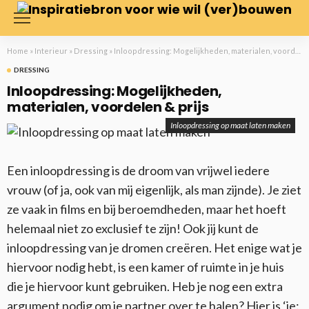
Home
»
Interieur
»
Dressing
»
Inloopdressing: Mogelijkheden, materialen, voordelen & prijs
DRESSING
Inloopdressing: Mogelijkheden,
materialen, voordelen & prijs
Inloopdressing op maat laten maken
Een inloopdressing is de droom van vrijwel iedere
vrouw (of ja, ook van mij eigenlijk, als man zijnde). Je ziet
ze vaak in films en bij beroemdheden, maar het hoeft
helemaal niet zo exclusief te zijn! Ook jij kunt de
inloopdressing van je dromen creëren. Het enige wat je
hiervoor nodig hebt, is een kamer of ruimte in je huis
die je hiervoor kunt gebruiken. Heb je nog een extra
argument nodig om je partner over te halen? Hier is ‘ie: