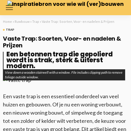
Home
»
Ruwbouw
»
Trap
»
Vaste Trap: Soorten, Voor- en nadelen & Prijzen
TRAP
Vaste Trap: Soorten, Voor- en nadelen &
Prijzen
Een betonnen trap die gepolierd
wordt is strak, sterk & uiterst
modern.
View down a wooden stairwell with a window. File includes clipping path to remove
foliage outside window.
Een vaste trap is een essentieel onderdeel van veel
huizen en gebouwen. Of je nu een woning verbouwt,
een nieuwe woning bouwt, of simpelweg de toegang
tot een zolder of kelder wilt verbeteren, de keuze voor
een vaste trap is van groot belang. Dit artikel biedt een