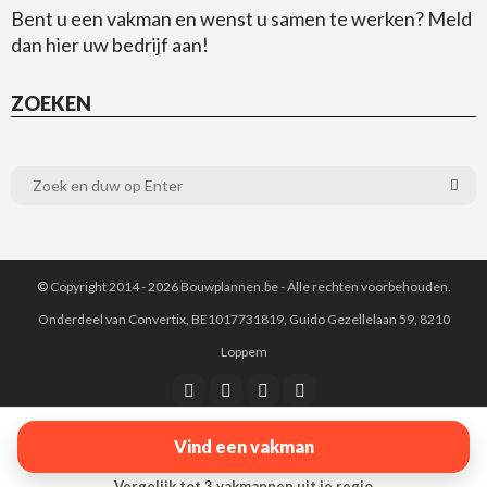
Bent u een vakman en wenst u samen te werken?
Meld
dan hier uw bedrijf aan!
ZOEKEN
© Copyright 2014 - 2026 Bouwplannen.be - Alle rechten voorbehouden.
Onderdeel van
Convertix
, BE1017731819, Guido Gezellelaan 59, 8210
Loppem
Algemene voorwaarden
Disclaimer
Cookie statement
Vind een vakman
Privacy statement
Vergelijk tot 3 vakmannen uit je regio