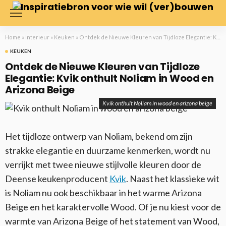
Home
»
Interieur
»
Keuken
»
Ontdek de Nieuwe Kleuren van Tijdloze Elegantie: Kvik onthult Noliam in Wood en Arizona Beige
KEUKEN
Ontdek de Nieuwe Kleuren van Tijdloze
Elegantie: Kvik onthult Noliam in Wood en
Arizona Beige
Kvik onthult Noliam in wood en arizona beige
Het tijdloze ontwerp van Noliam, bekend om zijn
strakke elegantie en duurzame kenmerken, wordt nu
verrijkt met twee nieuwe stijlvolle kleuren door de
Deense keukenproducent
Kvik
. Naast het klassieke wit
is Noliam nu ook beschikbaar in het warme Arizona
Beige en het karaktervolle Wood. Of je nu kiest voor de
warmte van Arizona Beige of het statement van Wood,